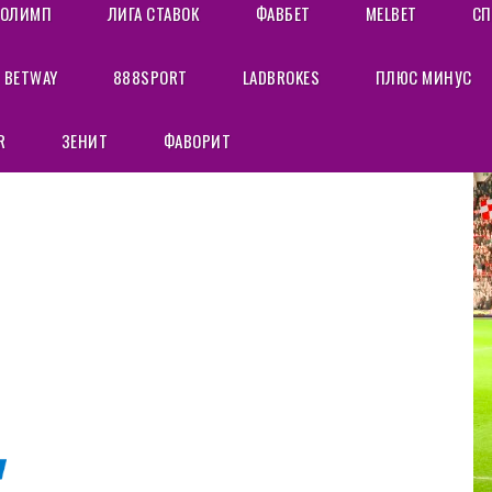
ОЛИМП
ЛИГА СТАВОК
ФАВБЕТ
MELBET
СП
BETWAY
888SPORT
LADBROKES
ПЛЮС МИНУС
R
ЗЕНИТ
ФАВОРИТ