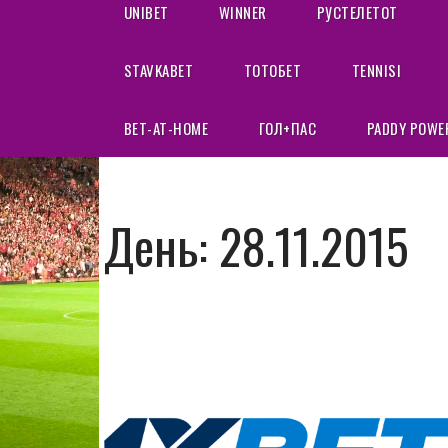
UNIBET
WINNER
РУСТЕЛЕТОТ
STAVKABET
ТОТОБЕТ
TENNISI
BET-AT-HOME
ГОЛ+ПАС
PADDY POWE
День:
28.11.2015