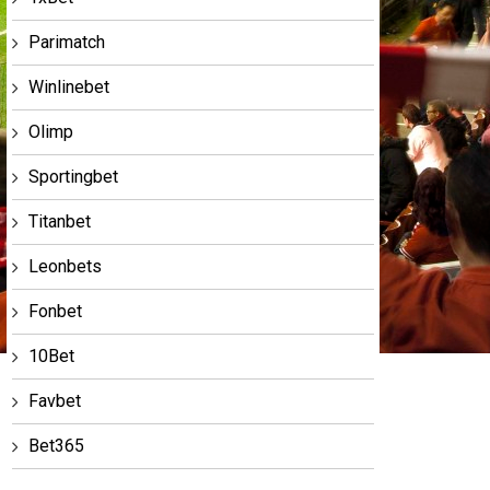
Parimatch
Winlinebet
Olimp
Sportingbet
Titanbet
Leonbets
Fonbet
10Bet
Favbet
Bet365