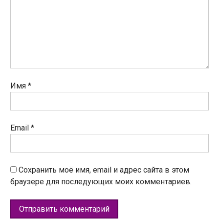
Имя
*
Email
*
Сохранить моё имя, email и адрес сайта в этом
браузере для последующих моих комментариев.