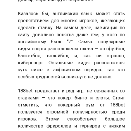
Казалось бы, английский язык может стать
препятствием для многих игроков, желающих
сделать ставку. На самом деле, навигация по
сайту довольно понятна даже тем, у кого по
английскому было “2”. Самые популярные
виды спорта расположены слева — это футбол,
баскетбол, волейбол, и, как ни странно,
киберспорт. Остальные виды расположены
чуть ниже в алфавитном порядке, так что
особых трудностей возникнуть не должно.
188bet предлагает и ряд игр, не связанных со
ставками — это покер, бинго и слоты. Стоит
отметить, что покерный рум от 188bet
пользуется огромной популярностью среди
игроков. Этому способствует большое
количество фрироллов и турниров с низким