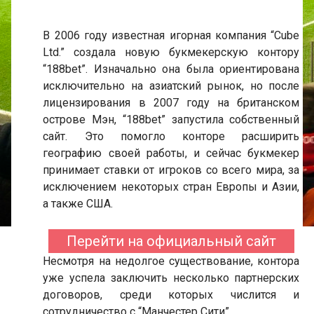
В 2006 году известная игорная компания “Cube
Ltd.” создала новую букмекерскую контору
“188bet”. Изначально она была ориентирована
исключительно на азиатский рынок, но после
лицензирования в 2007 году на британском
острове Мэн, “188bet” запустила собственный
сайт. Это помогло конторе расширить
географию своей работы, и сейчас букмекер
принимает ставки от игроков со всего мира, за
исключением некоторых стран Европы и Азии,
а также США.
Перейти на официальный сайт
Несмотря на недолгое существование, контора
уже успела заключить несколько партнерских
договоров, среди которых числится и
сотрудничество с “Манчестер Сити”.