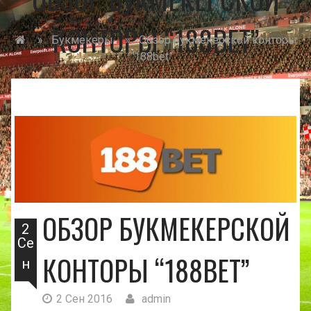
КОНТОРЫ “188BET”
»
Букмекеры
»
Обзор букмекерской конторы
“188bet”
ОБЗОР БУКМЕКЕРСКОЙ
2
Се
КОНТОРЫ “188BET”
н
2 Сен 2016
admin