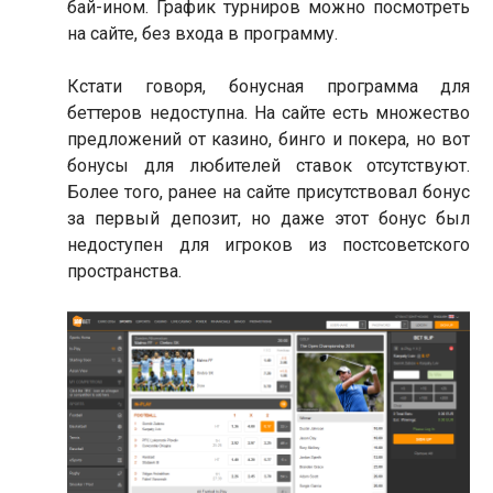
бай-ином. График турниров можно посмотреть
на сайте, без входа в программу.
Кстати говоря, бонусная программа для
беттеров недоступна. На сайте есть множество
предложений от казино, бинго и покера, но вот
бонусы для любителей ставок отсутствуют.
Более того, ранее на сайте присутствовал бонус
за первый депозит, но даже этот бонус был
недоступен для игроков из постсоветского
пространства.