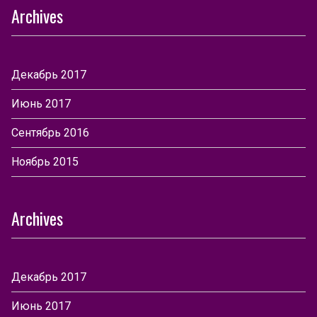
Archives
Декабрь 2017
Июнь 2017
Сентябрь 2016
Ноябрь 2015
Archives
Декабрь 2017
Июнь 2017