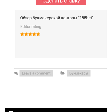
Сделать ставку
Обзор букмекерской конторы “188bet”
Editor rating
Leave a comment
Букмекеры