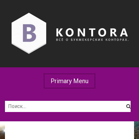
Skip
to
content
Primary Menu
Найти: