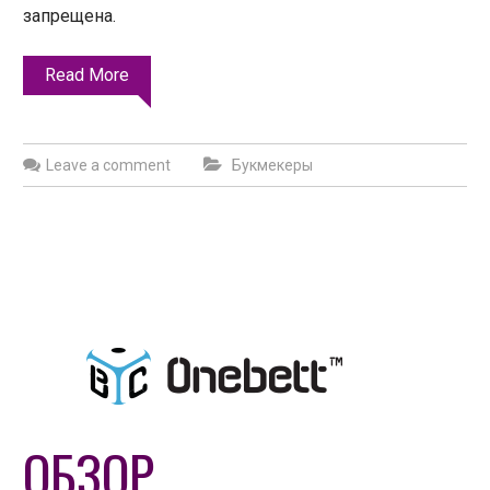
запрещена.
Read More
Leave a comment
Букмекеры
ОБЗОР