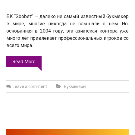
БК “Sbobet” — далеко не самый известный букмекер
в мире, многие никогда не слышали о нем. Но,
основанная в 2004 году, эта азиатская контора уже
много лет привлекает профессиональных игроков со
всего мира.
Read More
Leave a comment
Букмекеры