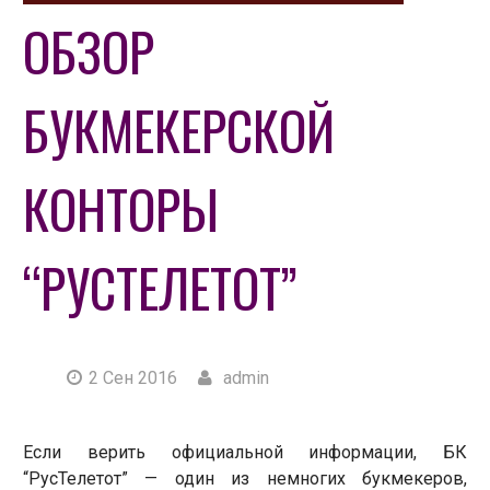
ОБЗОР
БУКМЕКЕРСКОЙ
КОНТОРЫ
“РУСТЕЛЕТОТ”
2 Сен 2016
admin
Если верить официальной информации, БК
“РусТелетот” — один из немногих букмекеров,