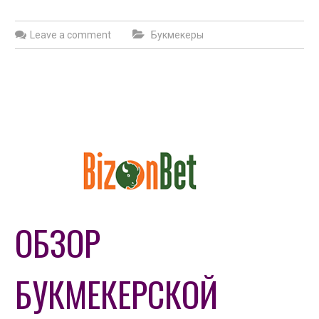
Leave a comment
Букмекеры
ОБЗОР
БУКМЕКЕРСКОЙ