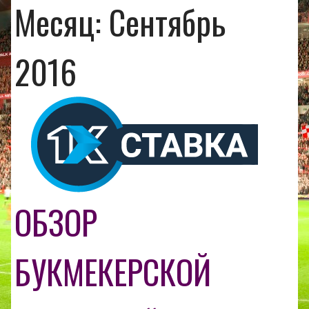
Месяц:
Сентябрь
2016
ОБЗОР
БУКМЕКЕРСКОЙ