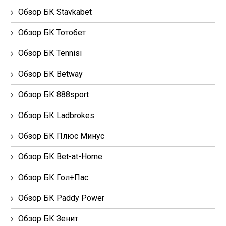
Обзор БК Stavkabet
Обзор БК Тотобет
Обзор БК Tennisi
Обзор БК Betway
Обзор БК 888sport
Обзор БК Ladbrokes
Обзор БК Плюс Минус
Обзор БК Bet-at-Home
Обзор БК Гол+Пас
Обзор БК Paddy Power
Обзор БК Зенит