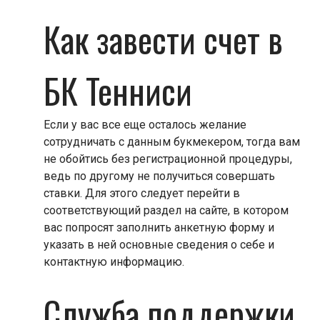
Как завести счет в
БК Тенниси
Если у вас все еще осталось желание
сотрудничать с данным букмекером, тогда вам
не обойтись без регистрационной процедуры,
ведь по другому не получиться совершать
ставки. Для этого следует перейти в
соответствующий раздел на сайте, в котором
вас попросят заполнить анкетную форму и
указать в ней основные сведения о себе и
контактную информацию.
Служба поддержки