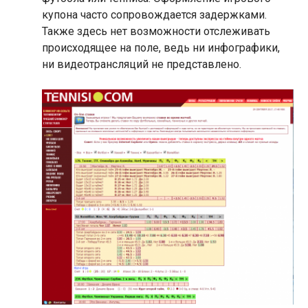
купона часто сопровождается задержками.
Также здесь нет возможности отслеживать
происходящее на поле, ведь ни инфографики,
ни видеотрансляций не представлено.