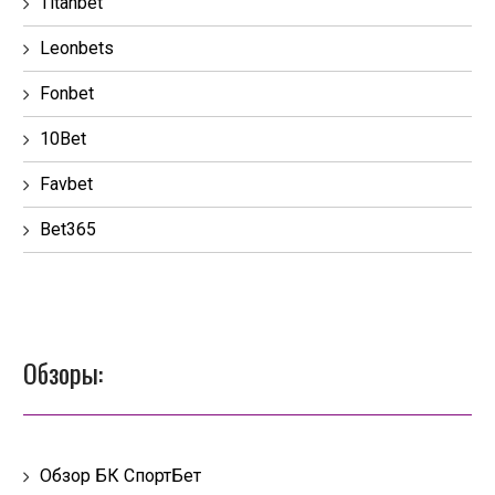
Titanbet
Leonbets
Fonbet
10Bet
Favbet
Bet365
Обзоры:
Обзор БК СпортБет