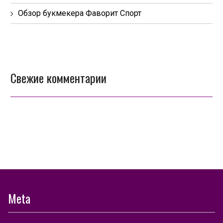
Обзор букмекера Фаворит Спорт
Свежие комментарии
Meta