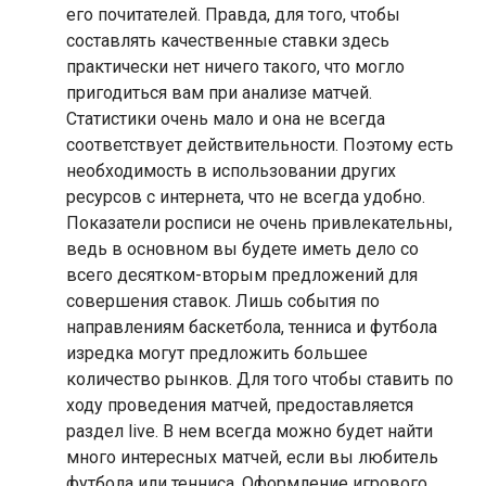
его почитателей. Правда, для того, чтобы
составлять качественные ставки здесь
практически нет ничего такого, что могло
пригодиться вам при анализе матчей.
Статистики очень мало и она не всегда
соответствует действительности. Поэтому есть
необходимость в использовании других
ресурсов с интернета, что не всегда удобно.
Показатели росписи не очень привлекательны,
ведь в основном вы будете иметь дело со
всего десятком-вторым предложений для
совершения ставок. Лишь события по
направлениям баскетбола, тенниса и футбола
изредка могут предложить большее
количество рынков. Для того чтобы ставить по
ходу проведения матчей, предоставляется
раздел live. В нем всегда можно будет найти
много интересных матчей, если вы любитель
футбола или тенниса. Оформление игрового