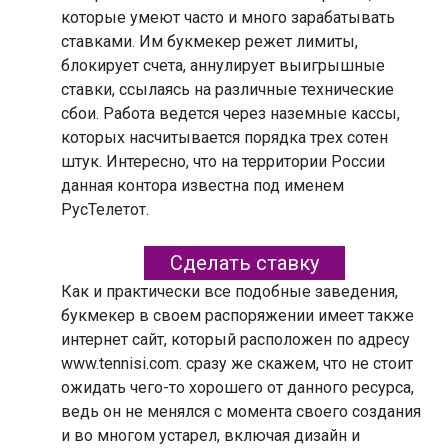
которые умеют часто и много зарабатывать
ставками. Им букмекер режет лимиты,
блокирует счета, аннулирует выигрышные
ставки, ссылаясь на различные технические
сбои. Работа ведется через наземные кассы,
которых насчитывается порядка трех сотен
штук. Интересно, что на территории России
данная контора известна под именем
РусТелетот.
Сделать ставку
Как и практически все подобные заведения,
букмекер в своем распоряжении имеет также
интернет сайт, который расположен по адресу
www.tennisi.com. сразу же скажем, что не стоит
ожидать чего-то хорошего от данного ресурса,
ведь он не менялся с момента своего создания
и во многом устарел, включая дизайн и