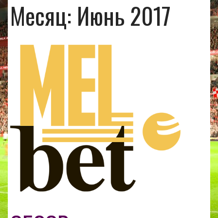
Месяц:
Июнь 2017