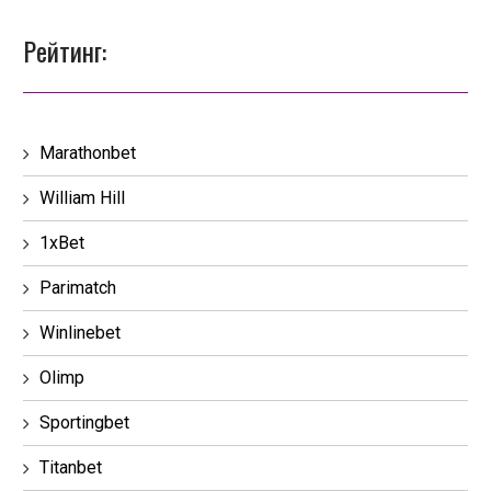
Рейтинг:
Marathonbet
William Hill
1xBet
Parimatch
Winlinebet
Olimp
Sportingbet
Titanbet