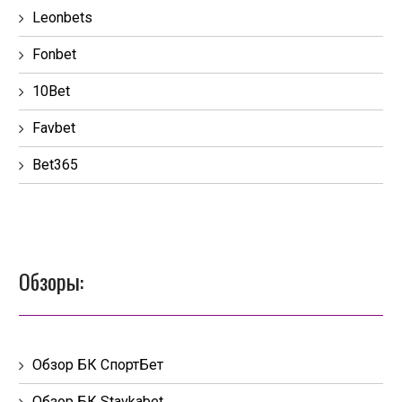
Leonbets
Fonbet
10Bet
Favbet
Bet365
Обзоры:
Обзор БК СпортБет
Обзор БК Stavkabet