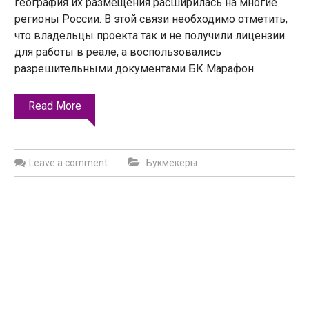
география их размещения расширилась на многие
регионы России. В этой связи необходимо отметить,
что владельцы проекта так и не получили лицензии
для работы в реале, а воспользовались
разрешительными документами БК Марафон.
Read More
Leave a comment
Букмекеры