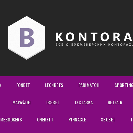
Y
FONBET
LEONBETS
PARIMATCH
SPORTIN
МАРАФОН
188BET
1XСТАВКА
BETFAIR
AMEBOOKERS
ONEBETT
PINNACLE
SBOBET
T