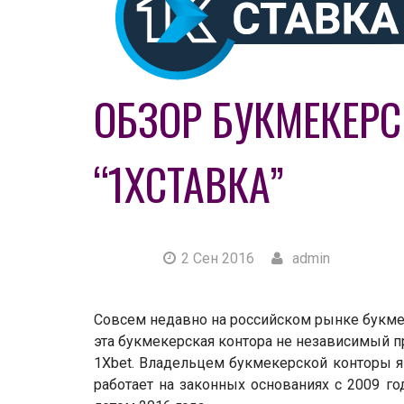
ОБЗОР БУКМЕКЕР
“1XСТАВКА”
2 Сен 2016
admin
Совсем недавно на российском рынке букмек
эта букмекерская контора не независимый п
1Xbet. Владельцем букмекерской конторы я
работает на законных основаниях с 2009 го