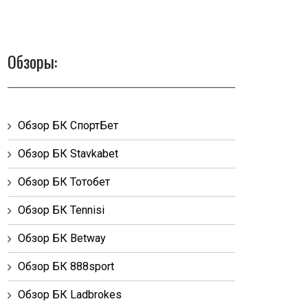
Обзоры:
Обзор БК СпортБет
Обзор БК Stavkabet
Обзор БК Тотобет
Обзор БК Tennisi
Обзор БК Betway
Обзор БК 888sport
Обзор БК Ladbrokes