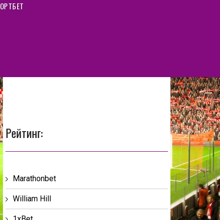
ОРТБЕТ
Рейтинг:
Marathonbet
William Hill
1xBet