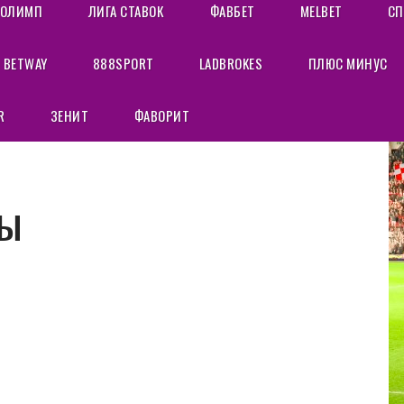
ОЛИМП
ЛИГА СТАВОК
ФАВБЕТ
MELBET
СП
BETWAY
888SPORT
LADBROKES
ПЛЮС МИНУС
R
ЗЕНИТ
ФАВОРИТ
ры