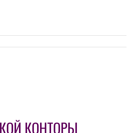
СКОЙ КОНТОРЫ