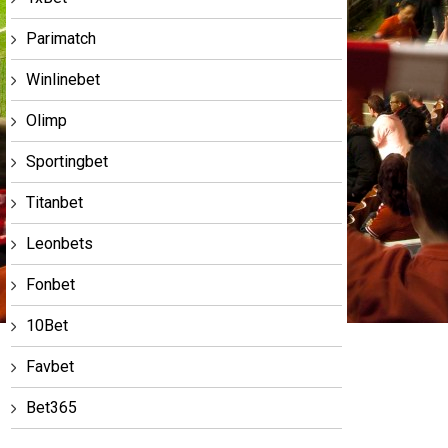
Parimatch
Winlinebet
Olimp
Sportingbet
Titanbet
Leonbets
Fonbet
10Bet
Favbet
Bet365