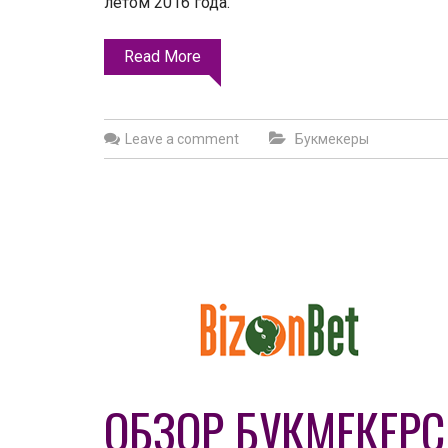
летом 2016 года.
Read More
Leave a comment
Букмекеры
ОБЗОР БУКМЕКЕР