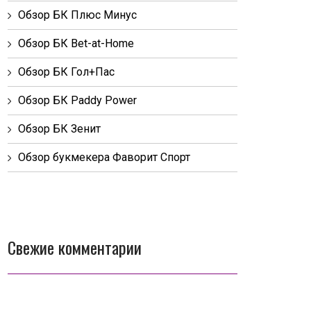
Обзор БК Плюс Минус
Обзор БК Bet-at-Home
Обзор БК Гол+Пас
Обзор БК Paddy Power
Обзор БК Зенит
Обзор букмекера Фаворит Спорт
Свежие комментарии