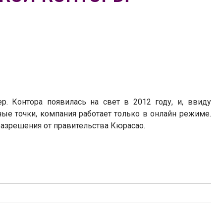
р. Контора появилась на свет в 2012 году, и, ввиду
ые точки, компания работает только в онлайн режиме.
разрешения от правительства Кюрасао.